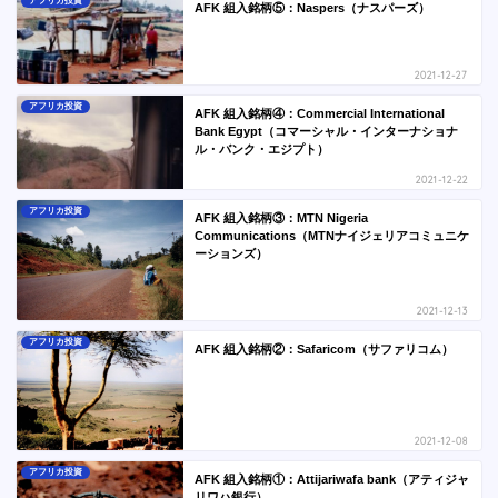
アフリカ投資
AFK 組入銘柄⑤：Naspers（ナスパーズ）
2021-12-27
アフリカ投資
AFK 組入銘柄④：Commercial International
Bank Egypt（コマーシャル・インターナショナ
ル・バンク・エジプト）
2021-12-22
アフリカ投資
AFK 組入銘柄③：MTN Nigeria
Communications（MTNナイジェリアコミュニケ
ーションズ）
2021-12-13
アフリカ投資
AFK 組入銘柄②：Safaricom（サファリコム）
2021-12-08
アフリカ投資
AFK 組入銘柄①：Attijariwafa bank（アティジャ
リワハ銀行）